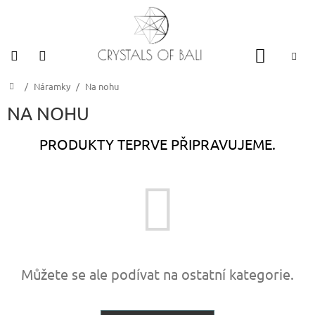
Přejít
na
obsah
NÁKUP
CZK
KOŠÍK
Domů
/
Náramky
/
Na nohu
DÁRKOVÉ
POUKAZY
NA NOHU
NEJPRODÁVANĚJŠÍ
PRODUKTY TEPRVE PŘIPRAVUJEME.
NÁRAMKY
NÁHRDELNÍKY
NÁUŠNICE
KRYSTALY
Můžete se ale podívat na ostatní kategorie.
VONNÉ
PRODUKTY