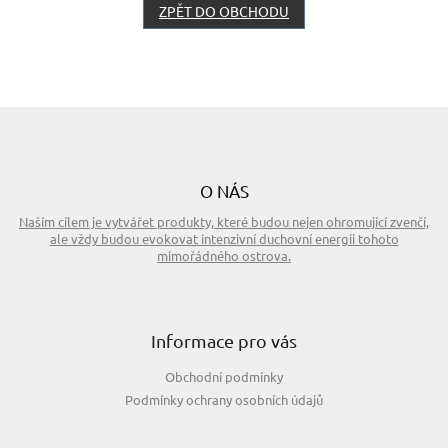
SADY
ZPĚT DO OBCHODU
O
NÁS
KONTAKTY
Z
á
MĚNA
(CZK)
p
a
O NÁS
t
PŘIHLÁŠENÍ
Naším cílem je vytvářet produkty, které budou nejen ohromující zvenčí,
í
ale vždy budou evokovat intenzivní duchovní energii tohoto
mimořádného ostrova.
Informace pro vás
Obchodní podmínky
Podmínky ochrany osobních údajů