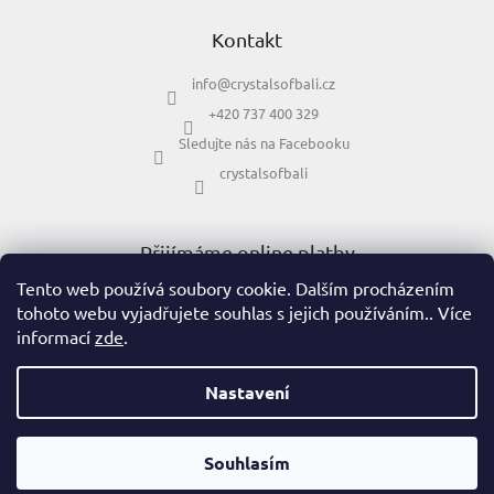
Kontakt
info
@
crystalsofbali.cz
+420 737 400 329
Sledujte nás na Facebooku
crystalsofbali
Přijímáme online platby
Tento web používá soubory cookie. Dalším procházením
tohoto webu vyjadřujete souhlas s jejich používáním.. Více
informací
zde
.
Nastavení
Vytvořil Shoptet
Souhlasím
POŠTOVNÉ ZDARMA PŘI OBJEDNÁVCE NAD 1000,-
Copyright 2026
Crystals Of Bali
. Všechna práva vyhrazena.